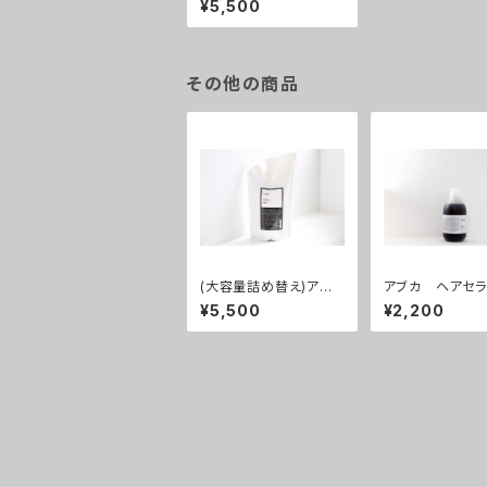
¥5,500
メント500g
その他の商品
(大容量詰め替え)アブ
アブカ ヘアセ
カ ヘアセラム シャン
ャンプー
¥5,500
¥2,200
プー1000ml